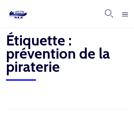

Skip
Étiquette :
to
content
prévention de la
piraterie