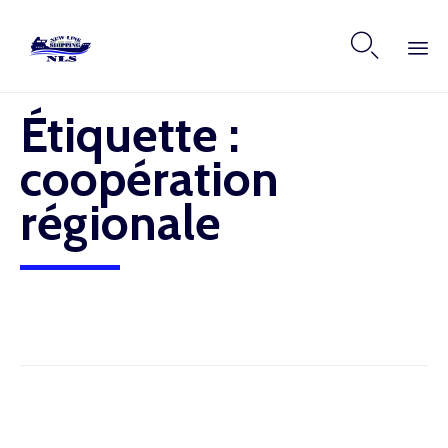

Skip
Étiquette :
to
content
coopération
régionale