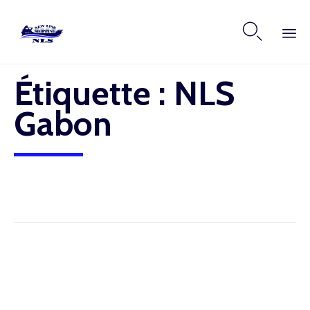

Skip
Étiquette :
NLS
to
content
Gabon